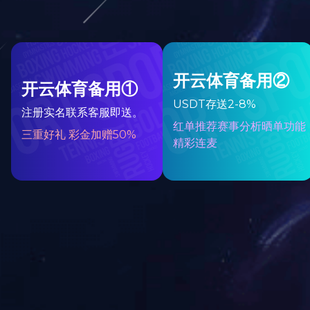
2. 可配套连接 4~20mA信号的探测器;
3. 控制器内采用多级信号滤波处理，使信号数据稳定;
4. 内置2组继电器输出;
5. 可输 出RS485/Modbus RTU信号，连接电脑等上位系统;
6. 具有报警状态保持功能;
7. 支持报警记录存储、查询功能，容量为1000条;
8. 模块化设计，每回路独立工作。
三、技术参数
1. 工作电压: 220V AC±15%
2. 备电电源: 12V DC /1.3Ah *2
3. 显示方式:液晶显示
4. 适配探测器容量: 1~2 路
5. 通信方式: 4~-20mA
6. 功耗:≤10W