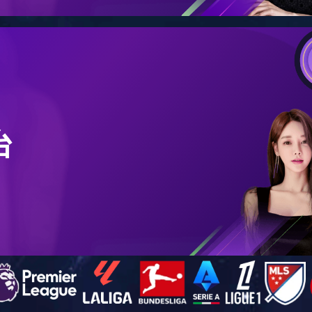
6
、运输、贮存、灌充等场所，采集点可燃
气体探测器
(4~20mA
处理措施，可连接DCS、消防图形等系统，同时可启动外接设备: