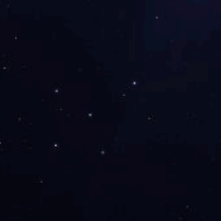
关
开云集团有限公司官网
电话：400-6515-966
公
营
地址 : 盐城市盐南高新区文港南路49号1号组楼七楼
荣
售
产
Copyright © 
ky体育（中国）官方网站
|
乐竞官网
|
乐鱼在线平台
|
米兰手机在线官网