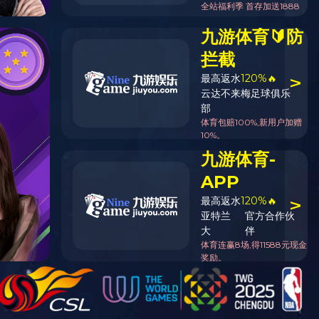
 信号)所检测空气中可燃气体的浓度。当达到设定的报警值时，输
如排风扇、电磁阀等,以保证人员和设备安全,防止可燃气体