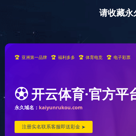
江苏气体探测器
江苏粉尘检测仪
江苏环境
江苏JH-FII可燃气体
产品分类：
江苏气体