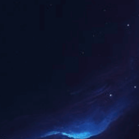
7. 浓度单位: %LEL、 ppm、%VOL、mg/m3
8. 报警方式:高、低限报警,故障报警
9. 继电器输出:两组，可联动，输出容量为: 1A 220VAC
10. 工作温度: -10°C-55°C
11. 工作湿度:≤95%RH (非冷凝)
12. 安装方式:壁挂式
13. 外形尺寸(mm) : 264+86*324
联系人：
联系人
电话：
座机/手机号码
请在此输入留言内容，
我们会尽快与您联系。
留言内容：
验证码：